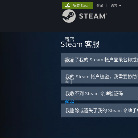
安装 Steam
登录
|
语言
商店
Steam 客服
我忘了我的 Steam 帐户登录名称
社区
我的 Steam 帐户被盗，我需要协
关于
我收不到 Steam 令牌验证码
客服
我删除或遗失了我的 Steam 令牌