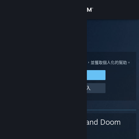
登入
商店
Steam 客服
社群
首頁
>
遊戲與應用程式
>
Gloom and Doom
關於
登入您的 Steam 帳戶來檢視購買與帳戶狀態，並獲取個人化的幫助。
登入 Steam
客服
幫幫我，我無法登入
變更語言
取得 Steam 行動應用程式
Gloom and Doom
檢視電腦版網頁