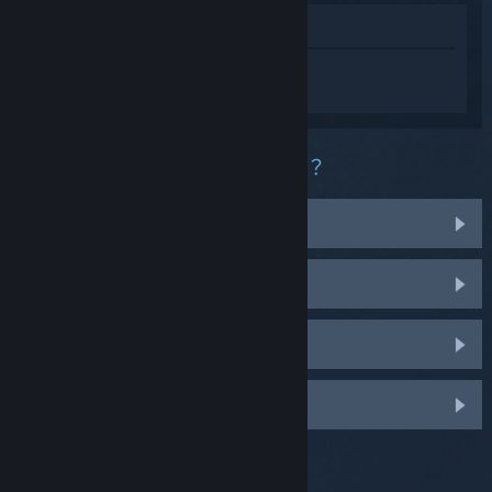
在商店中檢視
登入
以便在 Gloom and Doom 中獲取個人
化的幫助。
您在這款產品中遭遇什麼樣的困難？
在我的作業系統上無法使用
收藏庫中找不到
我的零售版產品序號有問題
登入即可變更更多個人化設定