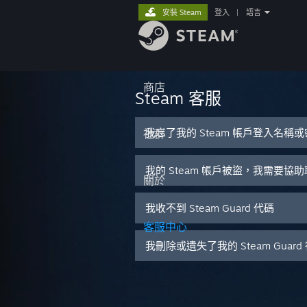
安裝 Steam
登入
|
語言
商店
Steam 客服
我忘了我的 Steam 帳戶登入名稱
社群
我的 Steam 帳戶被盜，我需要協
關於
我收不到 Steam Guard 代碼
客服中心
我刪除或遺失了我的 Steam Guar