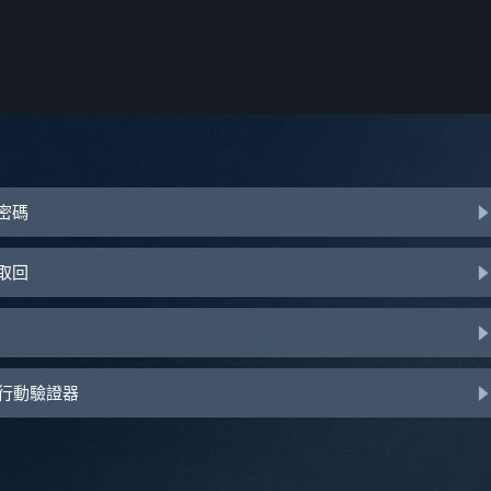
或密碼
助取回
d 行動驗證器