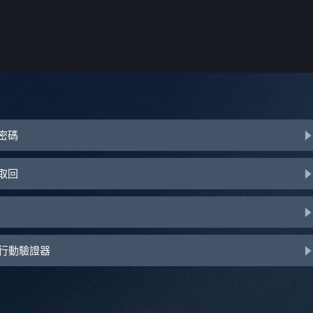
或密碼
助取回
d 行動驗證器