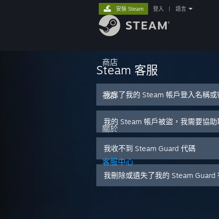
安裝 Steam
登入
|
語言
商店
Steam 客服
我忘了我的 Steam 帳戶登入名稱
社群
我的 Steam 帳戶被盜，我需要協
關於
我收不到 Steam Guard 代碼
客服中心
我刪除或遺失了我的 Steam Guar