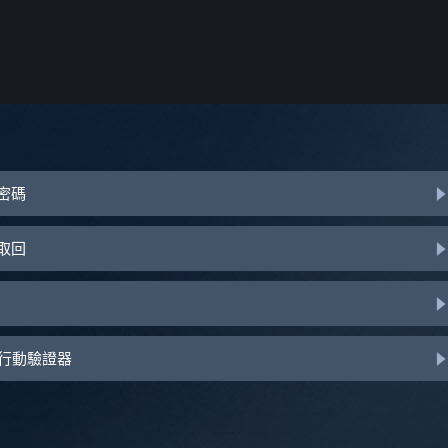
或密碼
助取回
d 行動驗證器