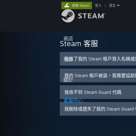
安裝 Steam
登入
|
語言
商店
Steam 客服
我忘了我的 Steam 帳戶登入名稱
社群
我的 Steam 帳戶被盜，我需要協
關於
我收不到 Steam Guard 代碼
客服中心
我刪除或遺失了我的 Steam Guar