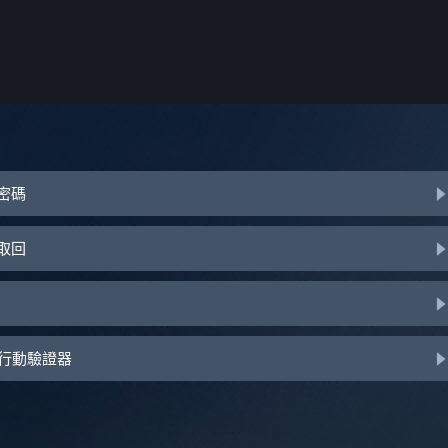
或密碼
助取回
d 行動驗證器