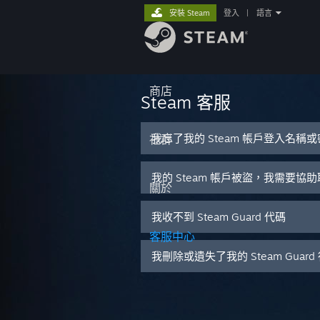
安裝 Steam
登入
|
語言
商店
Steam 客服
我忘了我的 Steam 帳戶登入名稱
社群
我的 Steam 帳戶被盜，我需要協
關於
我收不到 Steam Guard 代碼
客服中心
我刪除或遺失了我的 Steam Guar