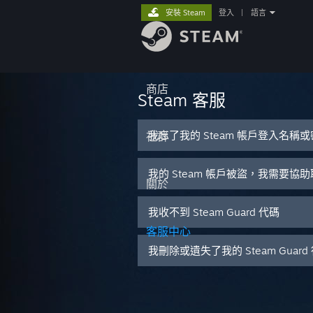
安裝 Steam
登入
|
語言
商店
Steam 客服
我忘了我的 Steam 帳戶登入名稱
社群
我的 Steam 帳戶被盜，我需要協
關於
我收不到 Steam Guard 代碼
客服中心
我刪除或遺失了我的 Steam Guar