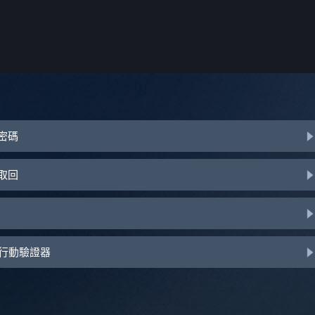
或密碼
助取回
d 行動驗證器