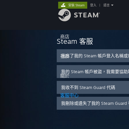
安裝 Steam
登入
|
語言
商店
Steam 客服
我忘了我的 Steam 帳戶登入名稱
社群
我的 Steam 帳戶被盜，我需要協
關於
我收不到 Steam Guard 代碼
客服中心
我刪除或遺失了我的 Steam Guar