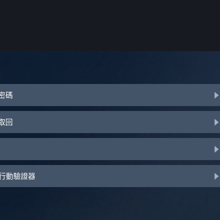
或密碼
助取回
d 行動驗證器