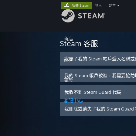
安裝 Steam
登入
|
語言
商店
Steam 客服
我忘了我的 Steam 帳戶登入名稱
社群
我的 Steam 帳戶被盜，我需要協
關於
我收不到 Steam Guard 代碼
客服中心
我刪除或遺失了我的 Steam Guar