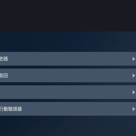
或密碼
助取回
d 行動驗證器