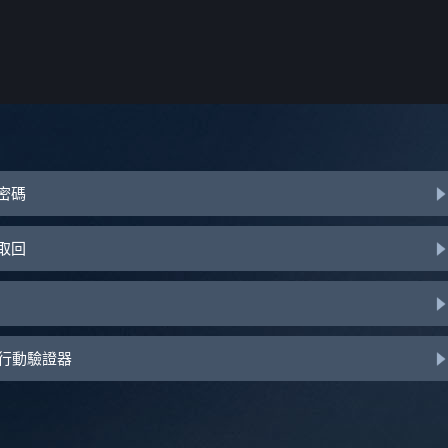
或密碼
助取回
d 行動驗證器