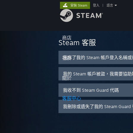
安裝 Steam
登入
|
語言
商店
Steam 客服
我忘了我的 Steam 帳戶登入名稱
社群
我的 Steam 帳戶被盜，我需要協
關於
我收不到 Steam Guard 代碼
客服中心
我刪除或遺失了我的 Steam Guar