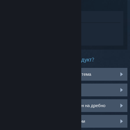
Преглед в магазина
Впишете се
, така че да получите
персонализирана помощ за Ready or
Not.
Какъв проблем имате с този продукт?
Не работи на моята операционна система
Не е в моята библиотека
Имам проблем с моя CD ключ закупен на дребно
Влезте за още персонализирани опции