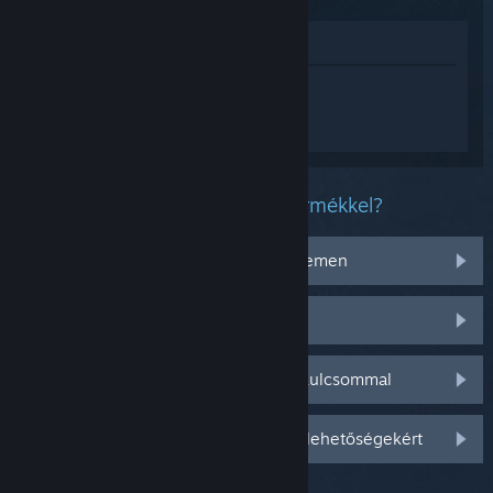
Megnézés az Áruházban
Jelentkezz be
, hogy személyre szabott
segítséget kapj a(z) Ready or Not
termékhez.
Milyen problémád van ezzel a termékkel?
Nem működik az operációs rendszeremen
Nincs a könyvtáramban
Gondom van a kiskereskedelmi CD-kulcsommal
Jelentkezz be személyre szabottabb lehetőségekért