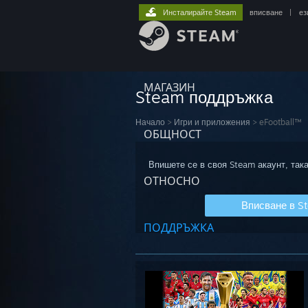
Инсталирайте Steam
вписване
|
ез
МАГАЗИН
Steam поддръжка
Начало
>
Игри и приложения
>
eFootball™
ОБЩНОСТ
Впишете се в своя Steam акаунт, така
ОТНОСНО
Вписване в S
ПОДДРЪЖКА