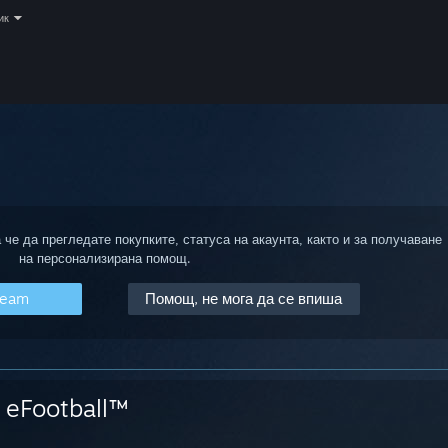
ик
 че да прегледате покупките, статуса на акаунта, както и за получаване
на персонализирана помощ.
team
Помощ, не мога да се впиша
eFootball™