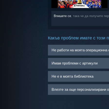
Впишете се
, така че да получите пе
Какъв проблем имате с този 
Не работи на моята операционна
Имам проблеми с артикули
Не е в моята библиотека
Влезте за още персонализирани 