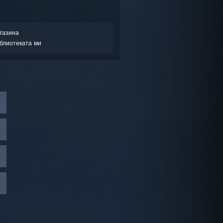
газина
блиотеката ми