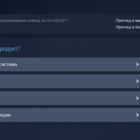
рсонализирана помощ за eFootball™.
Преглед в ма
Преглед в би
продукт?
 система
опции