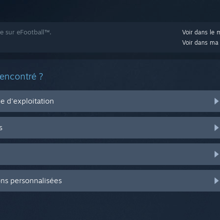
de sur eFootball™.
Voir dans le 
Voir dans ma 
rencontré ?
 d'exploitation
s
ons personnalisées