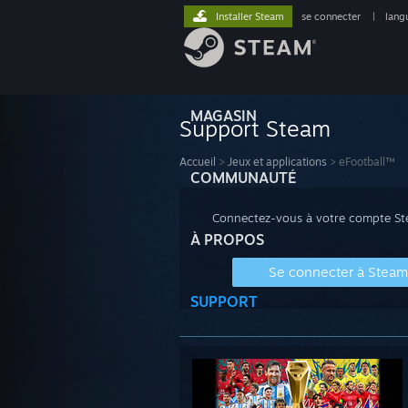
Installer Steam
se connecter
|
lang
MAGASIN
Support Steam
Accueil
>
Jeux et applications
>
eFootball™
COMMUNAUTÉ
Connectez-vous à votre compte Stea
À PROPOS
Se connecter à Steam
SUPPORT