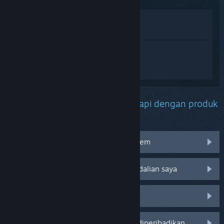
Lihat di Gedung
Lihat dalam Pustaka saya
Daftar masuk
untuk mendapatkan
bantuan yang diperibadikan bagi
eFootball™.
Apakah masalah yang anda hadapi dengan produk
ini?
Saya menghadapi masalah dengan item
Tidak berfungsi pada sistem pengendalian saya
Tiada dalam pustaka saya
Log masuk untuk pilihan yang lebih diperibadikan