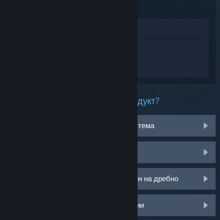
Преглед в магазина
Впишете се
, така че да получите
персонализирана помощ за Path of Exile
2.
Какъв проблем имате с този продукт?
Не работи на моята операционна система
Не е в моята библиотека
Имам проблем с моя CD ключ закупен на дребно
Влезте за още персонализирани опции