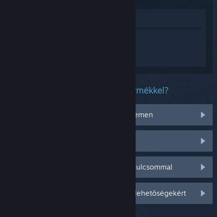
Megnézés az Áruházban
Jelentkezz be
, hogy személyre szabott
segítséget kapj a(z) Path of Exile 2
termékhez.
Milyen problémád van ezzel a termékkel?
Nem működik az operációs rendszeremen
Nincs a könyvtáramban
Gondom van a kiskereskedelmi CD-kulcsommal
Jelentkezz be személyre szabottabb lehetőségekért