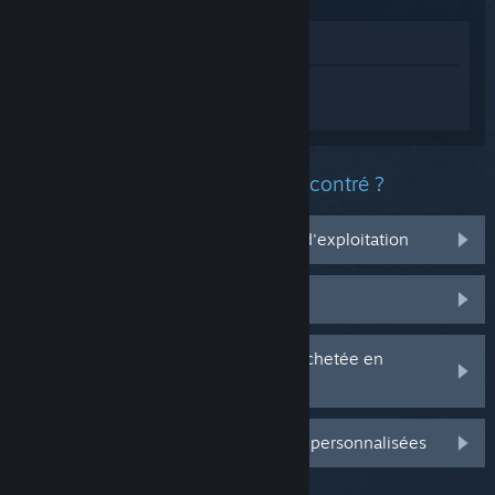
Voir dans le magasin
Connectez-vous
pour obtenir de l'aide
sur Path of Exile 2.
Quel est le type de problème rencontré ?
Ça ne marche pas sur mon système d'exploitation
Il n'est pas dans ma bibliothèque
J'ai des problèmes avec ma clé CD achetée en
magasin
Connectez-vous pour plus d'options personnalisées