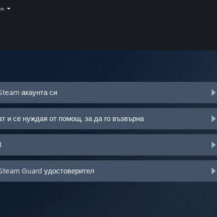
ик
Steam акаунта си
т и се нуждая от помощ, за да го възвърна
d
 Steam Guard удостоверител