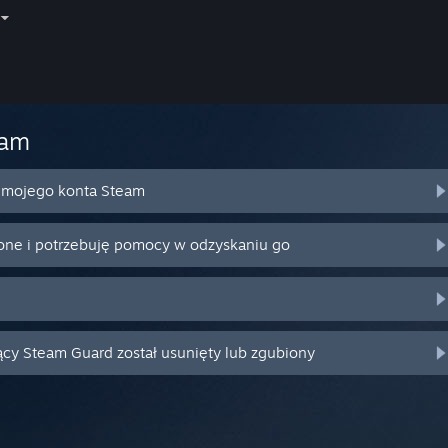
eam
o mojego konta Steam
ione i potrzebuję pomocy w odzyskaniu go
ący Steam Guard został usunięty lub zgubiony