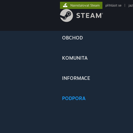
Nainstalovat Steam
přihlásit se
|
ja
OBCHOD
KOMUNITA
INFORMACE
PODPORA