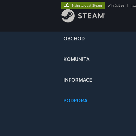
Nainstalovat Steam
přihlásit se
|
ja
OBCHOD
KOMUNITA
INFORMACE
PODPORA