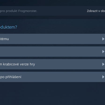
 pro produkt Frogmonster.
Zobrazit v ob
roduktem?
stému
m krabicové verze hry
po přihlášení