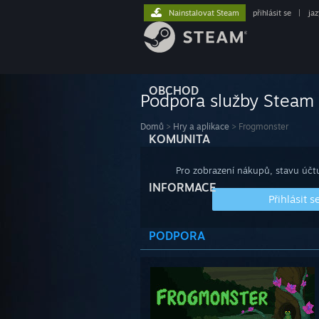
Nainstalovat Steam
přihlásit se
|
ja
OBCHOD
Podpora služby Steam
Domů
>
Hry a aplikace
>
Frogmonster
KOMUNITA
Pro zobrazení nákupů, stavu účtu
INFORMACE
Přihlásit s
PODPORA