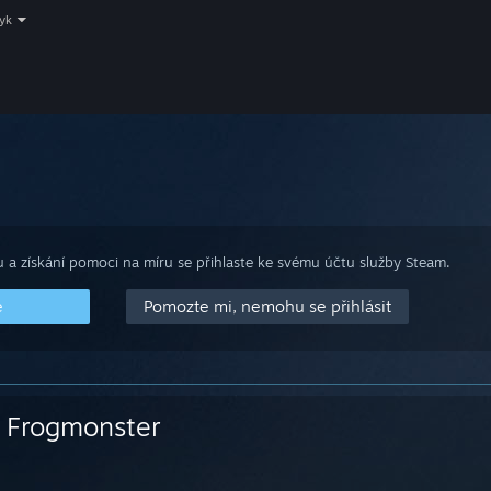
zyk
 a získání pomoci na míru se přihlaste ke svému účtu služby Steam.
e
Pomozte mi, nemohu se přihlásit
Frogmonster