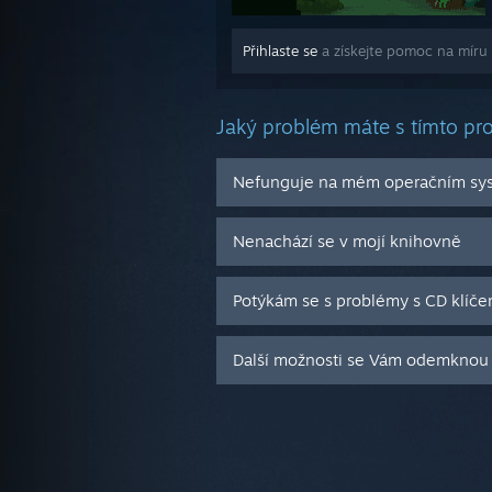
Přihlaste se
a získejte pomoc na míru
Jaký problém máte s tímto p
Nefunguje na mém operačním sy
Nenachází se v mojí knihovně
Potýkám se s problémy s CD klíče
Další možnosti se Vám odemknou 