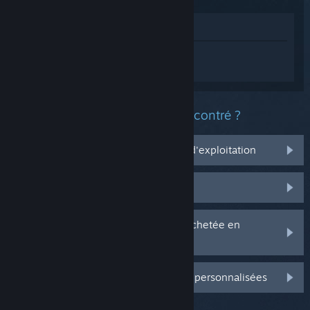
Voir dans le magasin
Connectez-vous
pour obtenir de l'aide
sur Frogmonster.
Quel est le type de problème rencontré ?
Ça ne marche pas sur mon système d'exploitation
Il n'est pas dans ma bibliothèque
J'ai des problèmes avec ma clé CD achetée en
magasin
Connectez-vous pour plus d'options personnalisées