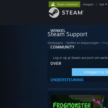
Steam installeren
inloggen
|
taal
WINKEL
Steam Support
Startpagina
>
Spellen en toepassingen
>
Fro
COMMUNITY
Log in op je Steam-account om aankop
OVER
Inloggen bij 
ONDERSTEUNING