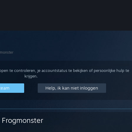
gmonster
en te controleren, je accountstatus te bekijken of persoonlijke hulp te
krijgen.
Steam
Help, ik kan niet inloggen
Frogmonster