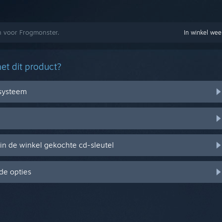
en voor Frogmonster.
In winkel we
et dit product?
ssysteem
in de winkel gekochte cd-sleutel
de opties