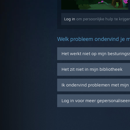
Log in
om persoonlijke hulp te krijg
Welk probleem ondervind je m
Het werkt niet op mijn besturing
Het zit niet in mijn bibliotheek
Ik ondervind problemen met mijn 
Log in voor meer gepersonaliseer