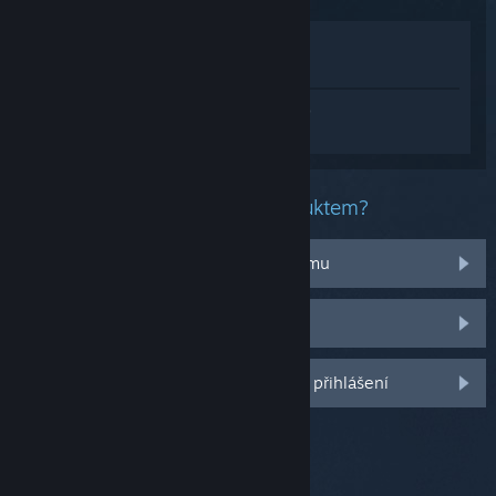
Zobrazit v obchodě
Zobrazit v mojí knihovně
Přihlaste se
a získejte pomoc na míru pro
produkt Torchlight: Infinite.
Jaký problém máte s tímto produktem?
Nefunguje na mém operačním systému
Nenachází se v mojí knihovně
Další možnosti se Vám odemknou po přihlášení