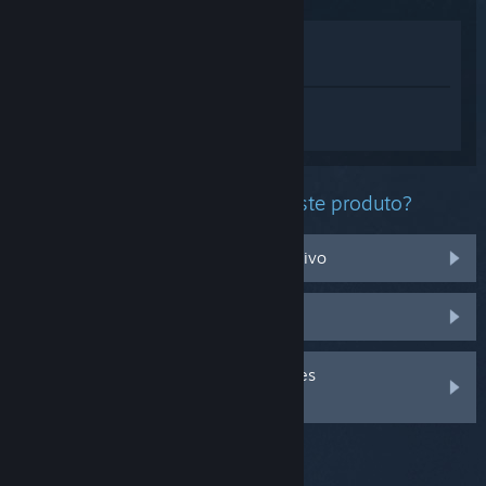
Ver na loja
Ver na minha biblioteca
Inicia sessão
para obteres ajuda
personalizada com o Torchlight: Infinite.
Que problema estás a ter com este produto?
Não funciona no meu sistema operativo
Não está na minha biblioteca
Inicia a sessão para veres mais opções
personalizadas