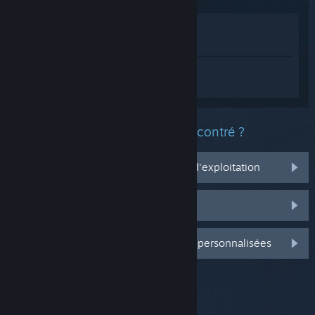
Voir dans le magasin
Voir dans ma bibliothèque
Connectez-vous
pour obtenir de l'aide
sur Torchlight: Infinite.
Quel est le type de problème rencontré ?
Ça ne marche pas sur mon système d'exploitation
Il n'est pas dans ma bibliothèque
Connectez-vous pour plus d'options personnalisées