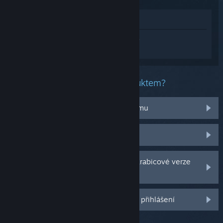
Zobrazit v obchodě
Přihlaste se
a získejte pomoc na míru pro
produkt Rush Rush Rally Reloaded.
Jaký problém máte s tímto produktem?
Nefunguje na mém operačním systému
Nenachází se v mojí knihovně
Potýkám se s problémy s CD klíčem krabicové verze
hry
Další možnosti se Vám odemknou po přihlášení