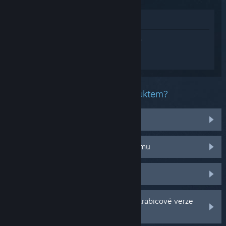
Zobrazit v obchodě
Přihlaste se
a získejte pomoc na míru pro
produkt ACE COMBAT 8: WINGS OF
THEVE.
Jaký problém máte s tímto produktem?
Zakoupil jsem si jej omylem
Nefunguje na mém operačním systému
Nenachází se v mojí knihovně
Potýkám se s problémy s CD klíčem krabicové verze
hry