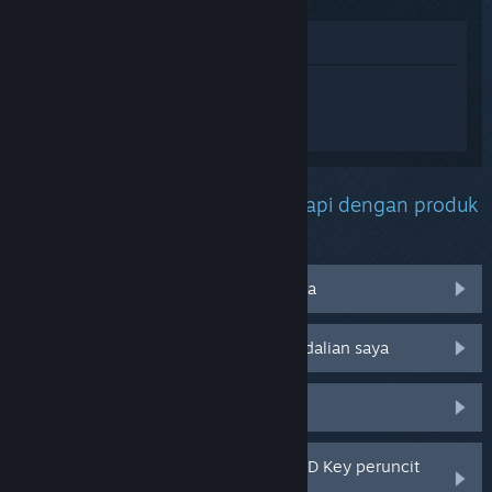
Lihat di Gedung
Daftar masuk
untuk mendapatkan
bantuan yang diperibadikan bagi ACE
COMBAT 8: WINGS OF THEVE.
Apakah masalah yang anda hadapi dengan produk
ini?
Saya membeli ini secara tidak sengaja
Tidak berfungsi pada sistem pengendalian saya
Tiada dalam pustaka saya
Saya menghadapi masalah dengan CD Key peruncit
saya