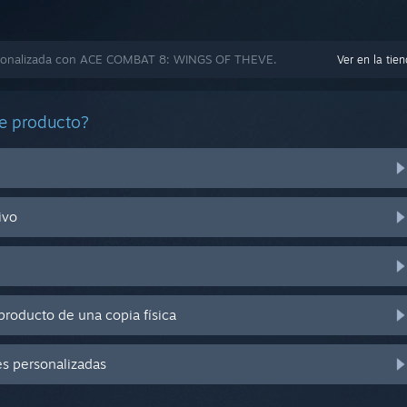
sonalizada con ACE COMBAT 8: WINGS OF THEVE.
Ver en la tie
e producto?
ivo
producto de una copia física
es personalizadas