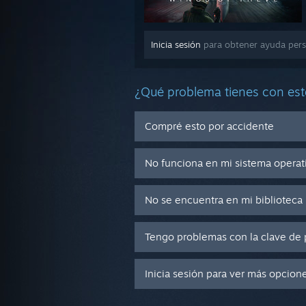
Inicia sesión
para obtener ayuda per
¿Qué problema tienes con est
Compré esto por accidente
No funciona en mi sistema operat
No se encuentra en mi biblioteca
Tengo problemas con la clave de 
Inicia sesión para ver más opcion