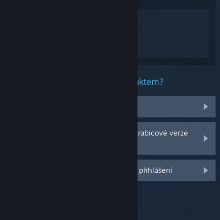
Zobrazit v obchodě
Přihlaste se
a získejte pomoc na míru pro
produkt 7 Days to Die.
Jaký problém máte s tímto produktem?
Nenachází se v mojí knihovně
Potýkám se s problémy s CD klíčem krabicové verze
hry
Další možnosti se Vám odemknou po přihlášení