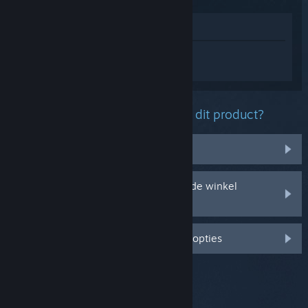
In winkel weergeven
Log in
om persoonlijke hulp te krijgen
voor 7 Days to Die.
Welk probleem ondervind je met dit product?
Het zit niet in mijn bibliotheek
Ik ondervind problemen met mijn in de winkel
gekochte cd-sleutel
Log in voor meer gepersonaliseerde opties