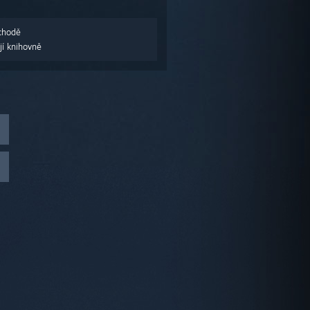
chodě
jí knihovně