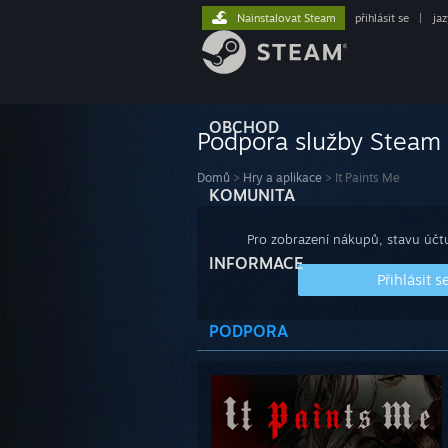
Nainstalovat Steam
přihlásit se
|
ja
OBCHOD
Podpora služby Steam
Domů
>
Hry a aplikace
>
It Paints Me
KOMUNITA
Pro zobrazení nákupů, stavu účtu
INFORMACE
Přihlásit s
PODPORA