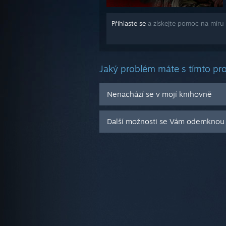
Přihlaste se
a získejte pomoc na míru 
Jaký problém máte s tímto p
Nenachází se v mojí knihovně
Další možnosti se Vám odemknou 