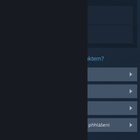
Zobrazit v obchodě
Zobrazit v mojí knihovně
Přihlaste se
a získejte pomoc na míru pro
produkt Counter-Strike 2.
Jaký problém máte s tímto produktem?
Potýkám se s problémy s položkami
Nenachází se v mojí knihovně
Spravovat moje povolovací kódy
Další možnosti se Vám odemknou po přihlášení