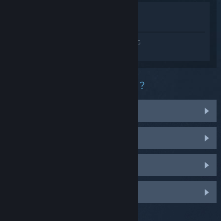
在商店中檢視
在收藏庫中檢視
登入
以便在 Counter-Strike 2 中獲取個人化
的幫助。
您在這款產品中遭遇什麼樣的困難？
我有物品相關的問題
收藏庫中找不到
管理我的驗證碼
登入即可變更更多個人化設定