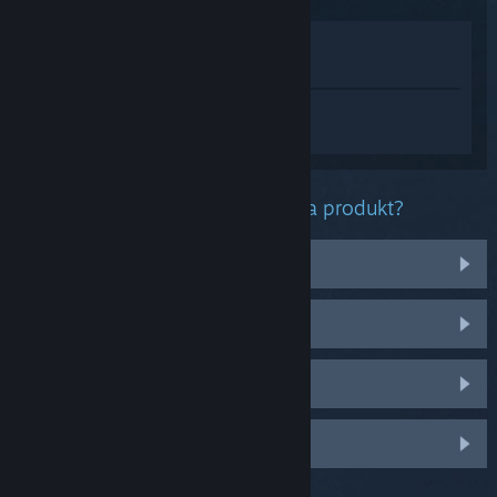
Visa i butik
Visa i mitt bibliotek
Logga in
för att få personlig hjälp med
Counter-Strike 2.
Vilket problem har du med denna produkt?
Jag har problem med föremål
Det finns inte i mitt bibliotek
Hantera mina autentiseringskoder
Logga in för fler personliga val