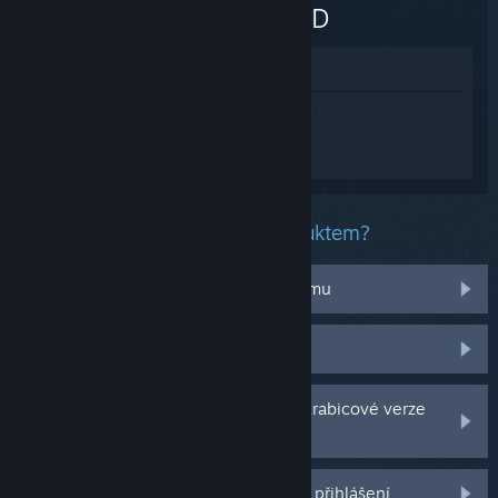
WANTED
Zobrazit v obchodě
Přihlaste se
a získejte pomoc na míru pro
produkt FIVE NIGHTS AT FREDDY'S:
HELP WANTED.
Jaký problém máte s tímto produktem?
Nefunguje na mém operačním systému
Nenachází se v mojí knihovně
Potýkám se s problémy s CD klíčem krabicové verze
hry
Další možnosti se Vám odemknou po přihlášení