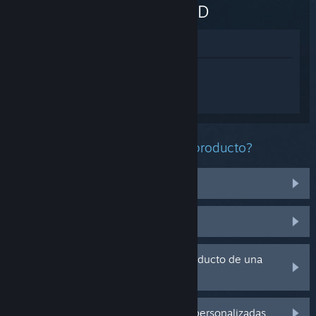
WANTED
Ver en la tienda
Inicia sesión
para obtener ayuda
personalizada con FIVE NIGHTS AT
FREDDY'S: HELP WANTED.
¿Qué problema tienes con este producto?
No funciona en mi sistema operativo
No se encuentra en mi biblioteca
Tengo problemas con la clave de producto de una
copia física
Inicia sesión para ver más opciones personalizadas