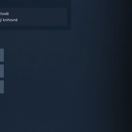
chodě
jí knihovně