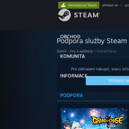
Nainstalovat Steam
přihlásit se
|
ja
OBCHOD
Podpora služby Steam
Domů
>
Hry a aplikace
>
GrandChase
KOMUNITA
Pro zobrazení nákupů, stavu účtu
INFORMACE
Přihlásit s
PODPORA