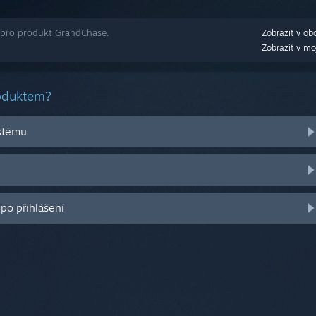
 pro produkt GrandChase.
Zobrazit v ob
Zobrazit v mo
roduktem?
stému
po přihlášení