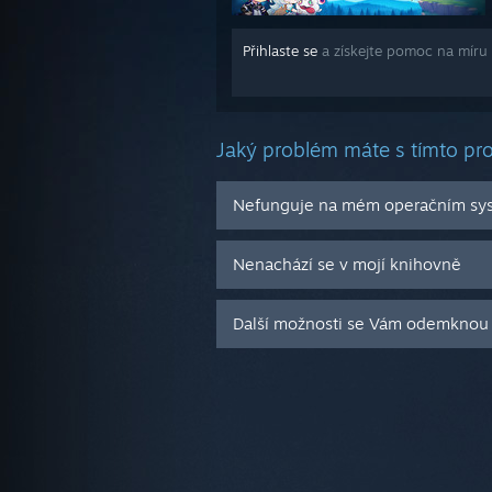
Přihlaste se
a získejte pomoc na míru
Jaký problém máte s tímto p
Nefunguje na mém operačním sy
Nenachází se v mojí knihovně
Další možnosti se Vám odemknou 