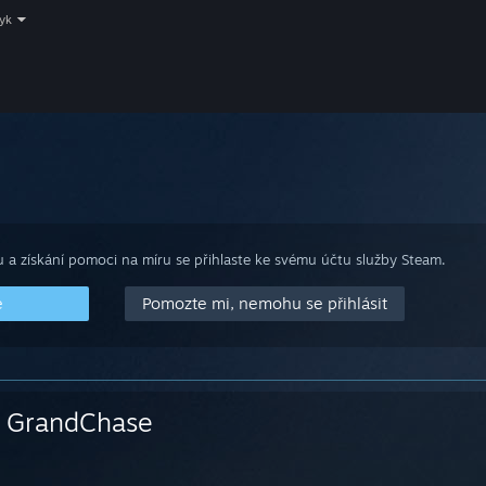
zyk
 a získání pomoci na míru se přihlaste ke svému účtu služby Steam.
e
Pomozte mi, nemohu se přihlásit
GrandChase