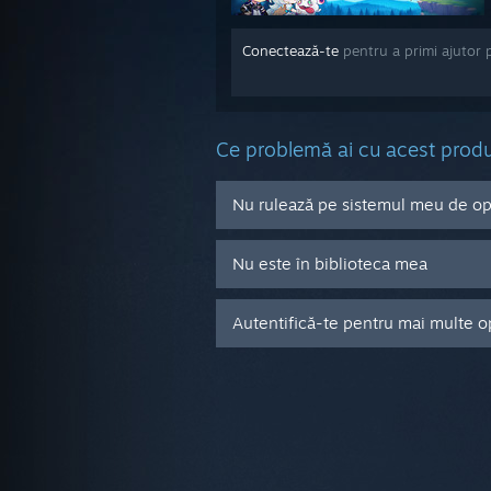
Conectează-te
pentru a primi ajutor 
Ce problemă ai cu acest prod
Nu rulează pe sistemul meu de o
Nu este în biblioteca mea
Autentifică-te pentru mai multe o