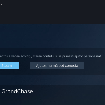
tru a vedea achiziții, starea contului și să primești ajutor personalizat.
e Steam
Ajutor, nu mă pot conecta
GrandChase