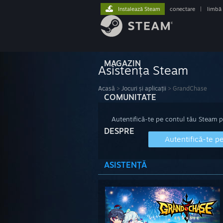
Instalează Steam
conectare
|
limbă
MAGAZIN
Asistența Steam
Acasă
>
Jocuri și aplicații
>
GrandChase
COMUNITATE
Autentifică-te pe contul tău Steam pen
DESPRE
Autentifică-te p
ASISTENȚĂ