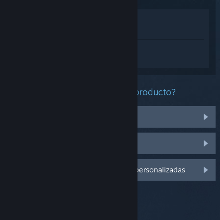
Ver en la tienda
Ver en mi biblioteca
Inicia sesión
para obtener ayuda
personalizada con GrandChase.
¿Qué problema tienes con este producto?
No funciona en mi sistema operativo
No se encuentra en mi biblioteca
Inicia sesión para ver más opciones personalizadas