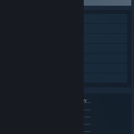
MMO
Online PvP
Online kooperace
Achievementy
Sběratelské karty
Workshop služby Steam
Steam Cloud
Rozhraní
Zvuk
Titulky
Čeština
✔
✔
Angličtina
✔
✔
Francouzština
✔
✔
Italština
✔
✔