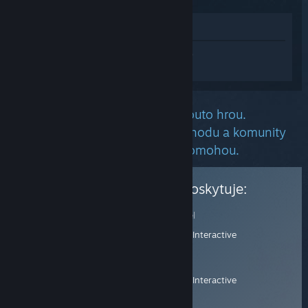
Zobrazit v obchodě
Přihlaste se
a získejte pomoc na míru pro
produkt DayZ.
Je nám líto, že máte problém s touto hrou.
Níže se nachází informace z obchodu a komunity
služby Steam, které Vám snad pomohou.
Podporu tohoto produktu poskytuje:
Oficiální podpora
Vydavatel
Stránka zákaznické podpory
Bohemia Interactive
E-mail
: support@bohemia.net
Vývojář
Stránka produktu
Bohemia Interactive
Diskuzní fóra