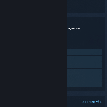
Němčina
✔
✔
Zobrazit všechny podporované jazyky (12)
DayZ
NÁZEV:
Akční
,
Dobrodružné
,
Masivně multiplayerové
ŽÁNR:
Bohemia Interactive
VÝVOJÁŘ:
Bohemia Interactive
VYDAVATEL:
13. pro. 2018
DATUM VYDÁNÍ:
Navštívit oficiální stránku
Procházet historii aktualizací
Zobrazit související novinky
Zobrazit diskuze
Navštívit workshop
Vyhledat komunitní skupiny
Zobrazit vše
Komunitní diskuze