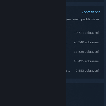
Zobrazit vše
Komunitní návody
Návody sepsané uživateli mohou být zdrojem řešení problémů se
hrou a/nebo jejím nastavením.
How to cheat in DayZ
19,531 zobrazení
Downloading and Installing DayZ Expansion Mod
90,340 zobrazení
Crafting guide
33,536 zobrazení
DayZ Local Server Guide
18,495 zobrazení
Useful tips for beginners and others alike
2,853 zobrazení
Systémové požadavky
MINIMÁLNÍ:
Windows 10 64-bit
OS: