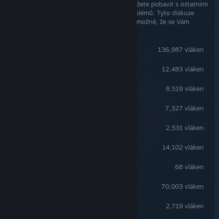
Komunitní diskuze jsou místem, kde se můžete pobavit s ostatními
hráči a navrhnout či požádat o řešení problémů. Tyto diskuze
také často čtou samotní vývojáři, takže je možné, že se Vám
dostane pomoci od těch nejpovolanějších.
Obecné diskuze
136,987 vláken
Troubleshooting
12,483 vláken
Questions & Answers
8,519 vláken
Ideas & Suggestions
7,327 vláken
Feedback
2,531 vláken
Bug reports
14,102 vláken
Documentation & Wiki
68 vláken
Looking for group
70,003 vláken
Media & streams (usermade)
2,719 vláken