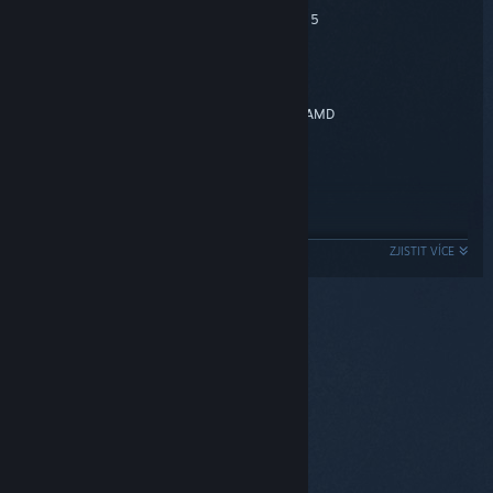
Intel Core i5-4430 or AMD Ryzen 5
Procesor:
2600 Six-Core
8 GB RAM
Paměť:
NVIDIA GeForce GTX 760 or AMD
Grafická karta:
R9 270X
Verze 11
DirectX:
25 GB volného místa
Pevný disk:
DirectX®-compatible
Zvuková karta:
ZJISTIT VÍCE
Internet connection
Dodatečné poznámky:
DOPORUČENÉ:
Windows 10 / 11 64-bit
OS:
Intel Core i5-6600K or AMD R5
Procesor:
1600X
12 GB RAM
Paměť:
© Valve Corporation. Všechna práva vyhrazena.
Všechny ochranné známky jsou vlastnictvím
NVIDIA GeForce GTX 1060 or
Grafická karta:
příslušných subjektů v USA a dalších zemích.
Zásady