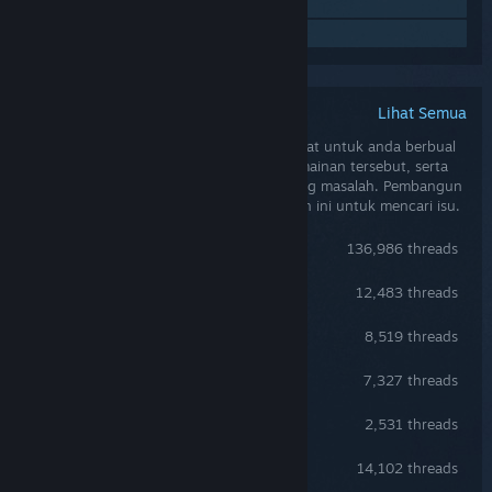
Lawati Bengkel
Cari Kumpulan Komuniti
Lihat Semua
Perbincangan Komuniti Steam
Perbincangan komuniti menawarkan tempat untuk anda berbual
dengan pengguna lain yang bermain permainan tersebut, serta
mencadangkan penyelesaian bagi sebarang masalah. Pembangun
permainan sering memantau perbincangan ini untuk mencari isu.
Perbincangan Umum
136,986 threads
Troubleshooting
12,483 threads
Questions & Answers
8,519 threads
Ideas & Suggestions
7,327 threads
Feedback
2,531 threads
Bug reports
14,102 threads