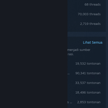
Documentation & Wiki
68 threads
Looking for group
70,003 threads
Media & streams (usermade)
2,719 threads
Lihat Semua
Panduan Dicipta Komuniti
Panduan yang ditulis oleh komuniti boleh menjadi sumber
berguna untuk isu permainan dan konfigurasi.
How to cheat in DayZ
19,532 tontonan
Downloading and Installing DayZ Expansion Mod
90,341 tontonan
Crafting guide
33,537 tontonan
DayZ Local Server Guide
18,496 tontonan
Useful tips for beginners and others alike
2,853 tontonan