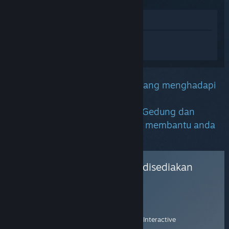
Lihat di Gedung
Daftar masuk
untuk mendapatkan
bantuan yang diperibadikan bagi DayZ.
Kami kesal mendengar anda sedang menghadapi
masalah dengan permainan ini.
Berikut ialah maklumat daripada Gedung dan
Komuniti yang kami harap dapat membantu anda
mencari jalan penyelesaian.
Sokongan untuk produk ini disediakan
oleh:
Sokongan Rasmi
Penerbit
Laman Web Sokongan
Bohemia Interactive