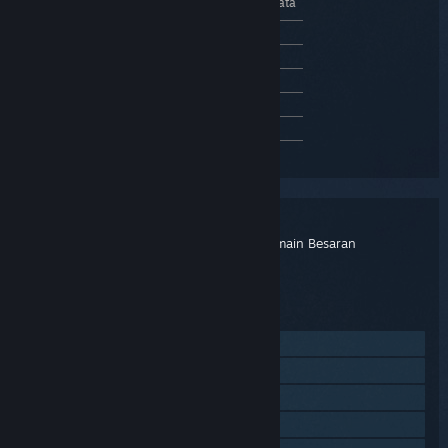
Sari kata
muka
Penuh
Bahasa Melayu
Tidak disokong
Bahasa Inggeris
✔
✔
Bahasa Perancis
✔
✔
Bahasa Itali
✔
✔
Bahasa Jerman
✔
✔
Lihat semua 12 bahasa yang disokong
DayZ
TAJUK:
Aksi
,
Pengembaraan
,
Berbilang Pemain Besaran
GENRE:
Bohemia Interactive
PEMBANGUN:
Bohemia Interactive
PENERBIT:
13 Dis, 2018
TARIKH KELUARAN:
Lawati laman web
Lihat sejarah kemas kini
Baca berita berkaitan
Lihat perbincangan