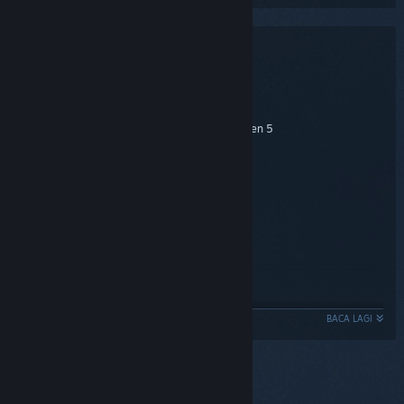
Keperluan Sistem
MINIMUM:
Windows 10 64-bit
OS:
Intel Core i5-4430 or AMD Ryzen 5
Pemproses:
2600 Six-Core
8 GB RAM
Memori:
NVIDIA GeForce GTX 760 or AMD R9
Grafik:
270X
Versi 11
DirectX:
25 GB ruang tersedia
Storan:
DirectX®-compatible
Kad Bunyi:
BACA LAGI
Internet connection
Nota Tambahan:
DICADANGKAN:
Windows 10 / 11 64-bit
OS: