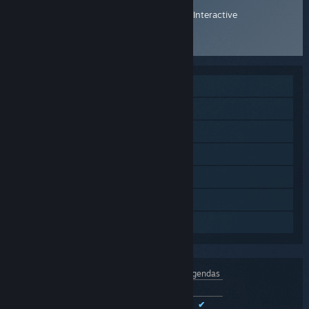
Site do produto
Bohemia Interactive
Fóruns do produto
MMO
PvP online
Co-op online
Proezas Steam
Cartas Colecionáveis Steam
Steam Workshop
Steam Cloud
Interface
Vozes
Legendas
Português (Portugal)
Indisp.
Inglês
✔
✔