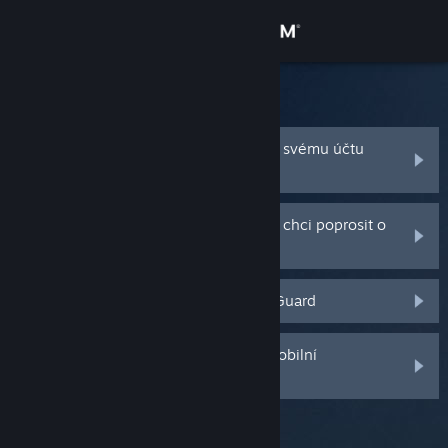
Přihlásit se
Obchod
Podpora služby Steam
Komunita
Zapomněl jsem název nebo heslo ke svému účtu
služby Steam
Informace
Můj účet služby Steam byl ukraden a chci poprosit o
pomoc
Podpora
Stále mi nepřišel kód funkce Steam Guard
Změnit jazyk
Mobilní aplikace služby Steam
Smazal jsem nebo jsem ztratil svůj mobilní
autentifikátor funkce Steam Guard
Desktopová verze stránky