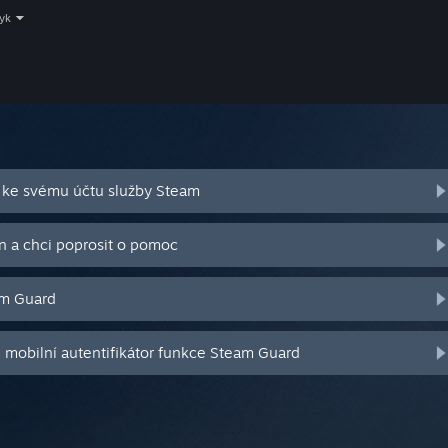
zyk
 ke svému účtu služby Steam
n a chci poprosit o pomoc
am Guard
j mobilní autentifikátor funkce Steam Guard