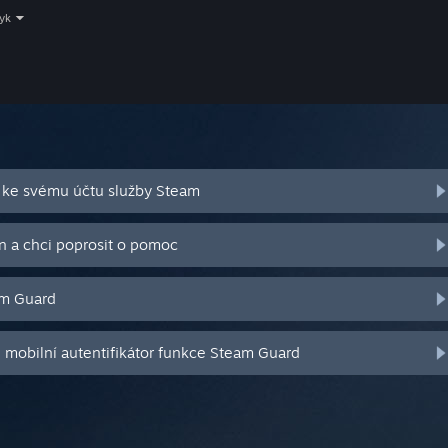
zyk
 ke svému účtu služby Steam
n a chci poprosit o pomoc
am Guard
j mobilní autentifikátor funkce Steam Guard