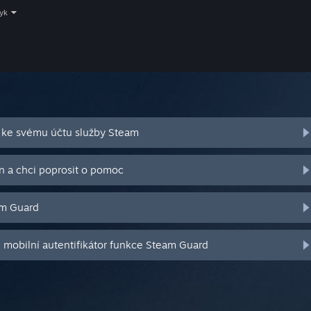
zyk
 ke svému účtu služby Steam
n a chci poprosit o pomoc
am Guard
j mobilní autentifikátor funkce Steam Guard